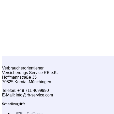
Ich bestätige die Datenschutzhinweise nach Art. 13 DSGV
Inhalt zu
Download Datenschutzhinweise
Weiter
Verbraucherorientierter
Versicherungs Service RB e.K.
Hoffmannstraße 35
70825 Korntal-Münchingen
Telefon: +49 711 4699990
E-Mail: info@rb-service.com
Schnellzugriffe
PZR – Tariffinder