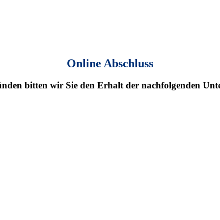
Online Abschluss
ünden bitten wir Sie den Erhalt der nachfolgenden Unte
kler gemäß §15 VersVermV heruntergeladen und gelesen zu haben