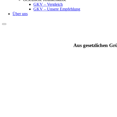
GKV – Vergleich
GKV – Unsere Empfehlung
Über uns
Aus gesetzlichen Gr
Tarifabschluss - Tarif 3
Schritt
1
von 3
Erstinformation und Datenschutz
Erstinformation
*
Ich bestätige, die Erstinformation für Versicherungsma
Download Erstinformation
DSGVO-Einverständnis
*