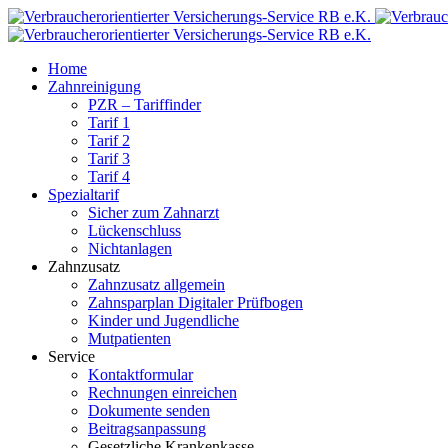
Home
Zahnreinigung
PZR – Tariffinder
Tarif 1
Tarif 2
Tarif 3
Tarif 4
Spezialtarif
Sicher zum Zahnarzt
Lückenschluss
Nichtanlagen
Zahnzusatz
Zahnzusatz allgemein
Zahnsparplan Digitaler Prüfbogen
Kinder und Jugendliche
Mutpatienten
Service
Kontaktformular
Rechnungen einreichen
Dokumente senden
Beitragsanpassung
Gesetzliche Krankenkasse