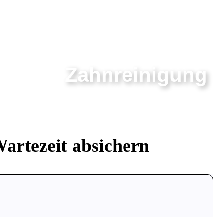
Zahnreinigung ​
artezeit absichern