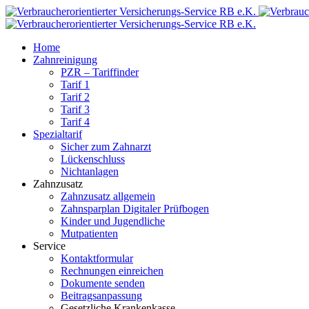
Home
Zahnreinigung
PZR – Tariffinder
Tarif 1
Tarif 2
Tarif 3
Tarif 4
Spezialtarif
Sicher zum Zahnarzt
Lückenschluss
Nichtanlagen
Zahnzusatz
Zahnzusatz allgemein
Zahnsparplan Digitaler Prüfbogen
Kinder und Jugendliche
Mutpatienten
Service
Kontaktformular
Rechnungen einreichen
Dokumente senden
Beitragsanpassung
Gesetzliche Krankenkasse