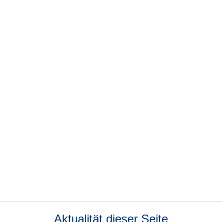
g möglich ist.
dnung möglich ist.
O, die Einwilligungserklärung zur Datenverarbeitung und die Schwei
Aktualität dieser Seite