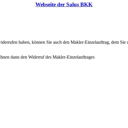
Webseite der Salus BKK
 widerrufen haben, können Sie auch den Makler-Einzelauftrag, dem Si
n Ihnen dann den Widerruf des Makler-Einzelauftrages
ftrages
ten benötigen wir Ihre Daten.