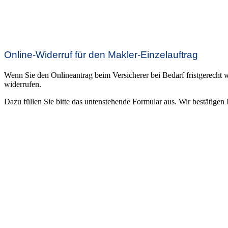
Online-Widerruf für den Makler-Einzelauftrag
Wenn Sie den Onlineantrag beim Versicherer bei Bedarf fristgerecht
widerrufen.
Dazu füllen Sie bitte das untenstehende Formular aus. Wir bestätige
Persönliche Daten zum Widerruf des Makler-Einzelau
Um die Sicherheit und unsere Dokumentationspflichten zu gewährleis
Anrede
*
Herr
Frau
Geburtsdatum
Vorname
*
Anrede
Bitte Vorname eingeben
Vertragsnummer
Nachname
*