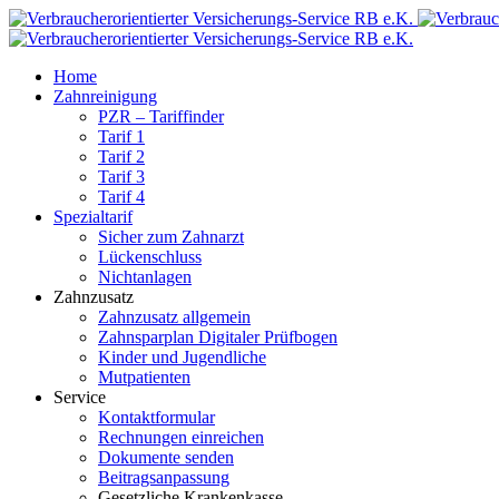
Home
Zahnreinigung
PZR – Tariffinder
Tarif 1
Tarif 2
Tarif 3
Tarif 4
Spezialtarif
Sicher zum Zahnarzt
Lückenschluss
Nichtanlagen
Zahnzusatz
Zahnzusatz allgemein
Zahnsparplan Digitaler Prüfbogen
Kinder und Jugendliche
Mutpatienten
Service
Kontaktformular
Rechnungen einreichen
Dokumente senden
Beitragsanpassung
Gesetzliche Krankenkasse