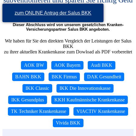
zum ONLINE Antrag der Salus BKK
Dieser Abschluss wird von unserem gesetzlichen Kranken-
Versicherungspartner Salus BKK angeboten.
Wir haben für Sie den direkten Vergleich der Leistungen der Salus
BKK
zu ihrer aktuellen Krankenkasse zum Dowload als PDF vorbereitet
AOK BW
AOK Bayern
Audi BKK
BAHN BKK
BKK Firmus
DAK Gesundheit
IKK Classic
IKK Die Innovationskasse
IKK Gesundplus
KKH Kaufmännische Krankenkasse
TK Techniker Krankenkasse
VIACTIV Krankenkasse
Vivida BKK