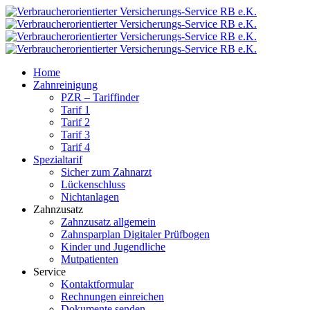
Home
Zahnreinigung
PZR – Tariffinder
Tarif 1
Tarif 2
Tarif 3
Tarif 4
Spezialtarif
Sicher zum Zahnarzt
Lückenschluss
Nichtanlagen
Zahnzusatz
Zahnzusatz allgemein
Zahnsparplan Digitaler Prüfbogen
Kinder und Jugendliche
Mutpatienten
Service
Kontaktformular
Rechnungen einreichen
Dokumente senden