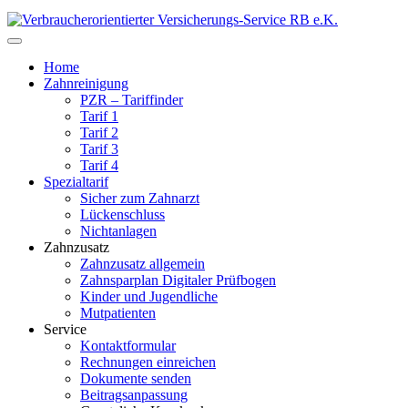
Home
Zahnreinigung
PZR – Tariffinder
Tarif 1
Tarif 2
Tarif 3
Tarif 4
Spezialtarif
Sicher zum Zahnarzt
Lückenschluss
Nichtanlagen
Zahnzusatz
Zahnzusatz allgemein
Zahnsparplan Digitaler Prüfbogen
Kinder und Jugendliche
Mutpatienten
Service
Kontaktformular
Rechnungen einreichen
Dokumente senden
Beitragsanpassung